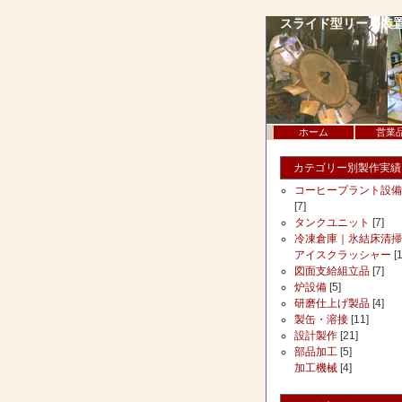
スライド型リール装置 
ホーム
営業
カテゴリー別製作実績
コーヒープラント設備
[7]
タンクユニット
[7]
冷凍倉庫｜氷結床清掃
アイスクラッシャー
[1
図面支給組立品
[7]
炉設備
[5]
研磨仕上げ製品
[4]
製缶・溶接
[11]
設計製作
[21]
部品加工
[5]
加工機械
[4]