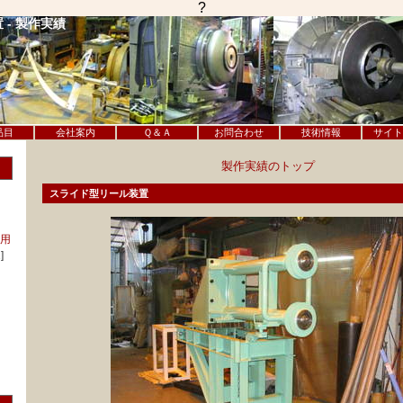
?
- 製作実績
品目
会社案内
Ｑ＆Ａ
お問合わせ
技術情報
サイト
製作実績のトップ
スライド型リール装置
用
]