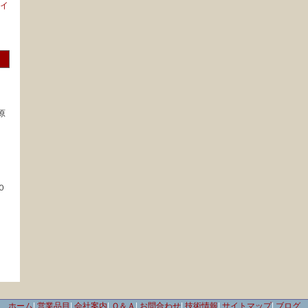
イ
原
０
ホーム
|
営業品目
|
会社案内
|
Ｑ＆Ａ
|
お問合わせ
|
技術情報
|
サイトマップ
|
ブログ