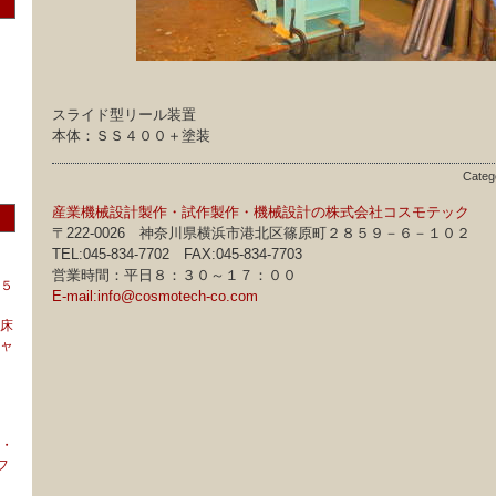
スライド型リール装置
本体：ＳＳ４００＋塗装
Categ
産業機械設計製作・試作製作・機械設計の株式会社コスモテック
〒222-0026 神奈川県横浜市港北区篠原町２８５９－６－１０２
TEL:045-834-7702 FAX:045-834-7703
営業時間：平日８：３０～１７：００
５
E-mail:info@cosmotech-co.com
床
ャ
・
フ