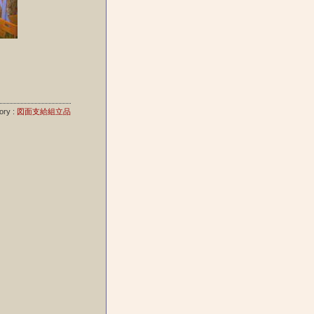
ory :
図面支給組立品