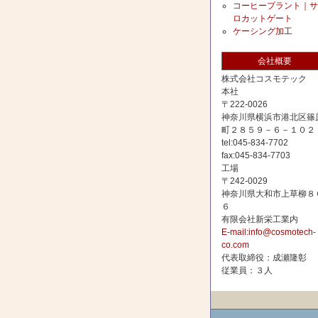
コーヒープラント｜サ
ロカットゲート
ケーシング加工
会社概要
株式会社コスモテック
本社
〒222-0026
神奈川県横浜市港北区篠
町２８５９－６－１０２
tel:045-834-7702
fax:045-834-7703
工場
〒242-0029
神奈川県大和市上草柳８
６
有限会社新栄工業内
E-mail:info@cosmotech-
co.com
代表取締役：成瀬隆彰
従業員：３人