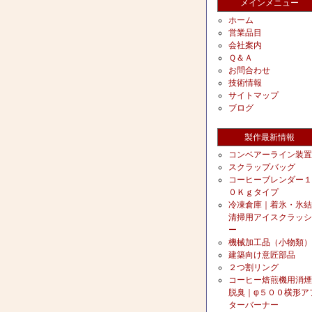
メインメニュー
ホーム
営業品目
会社案内
Ｑ＆Ａ
お問合わせ
技術情報
サイトマップ
ブログ
製作最新情報
コンベアーライン装置
スクラップバッグ
コーヒーブレンダー１
０Ｋｇタイプ
冷凍倉庫｜着氷・氷結
清掃用アイスクラッシ
ー
機械加工品（小物類）
建築向け意匠部品
２つ割リング
コーヒー焙煎機用消煙
脱臭｜φ５００横形ア
ターバーナー