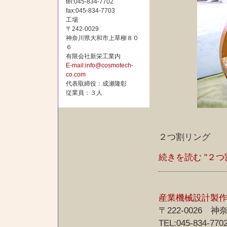
tel:045-834-7702
fax:045-834-7703
工場
〒242-0029
神奈川県大和市上草柳８０
６
有限会社新栄工業内
E-mail:info@cosmotech-
co.com
代表取締役：成瀬隆彰
従業員：３人
２つ割リング
続きを読む "２つ
産業機械設計製
〒222-0026
TEL:045-834-770