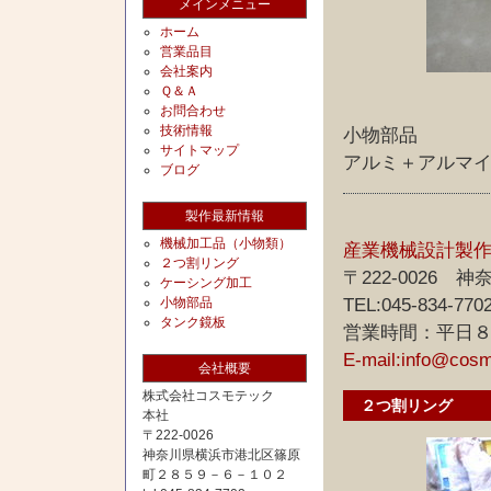
メインメニュー
ホーム
営業品目
会社案内
Ｑ＆Ａ
お問合わせ
技術情報
小物部品
サイトマップ
アルミ＋アルマイ
ブログ
製作最新情報
機械加工品（小物類）
産業機械設計製
２つ割リング
〒222-0026
ケーシング加工
小物部品
TEL:045-834-770
タンク鏡板
営業時間：平日
E-mail:info@cos
会社概要
株式会社コスモテック
２つ割リング
本社
〒222-0026
神奈川県横浜市港北区篠原
町２８５９－６－１０２