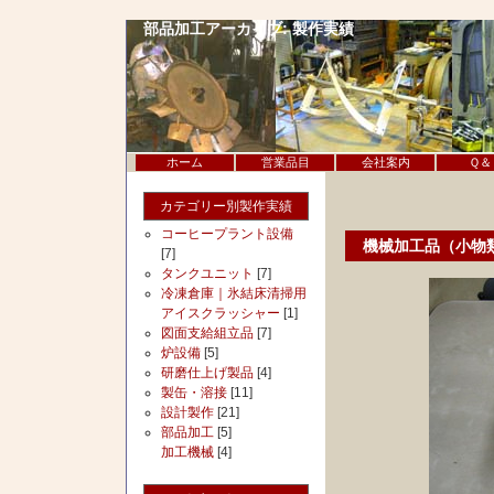
部品加工アーカイブ: 製作実績
ホーム
営業品目
会社案内
Ｑ＆
カテゴリー別製作実績
コーヒープラント設備
機械加工品（小物
[7]
タンクユニット
[7]
冷凍倉庫｜氷結床清掃用
アイスクラッシャー
[1]
図面支給組立品
[7]
炉設備
[5]
研磨仕上げ製品
[4]
製缶・溶接
[11]
設計製作
[21]
部品加工
[5]
加工機械
[4]