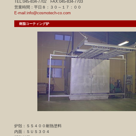
TEL:045-834-7702 FAX:045-834-7703
営業時間：平日８：３０～１７：００
E-mail:info@cosmotech-co.com
樹脂コーティング炉
炉殻：ＳＳ４００耐熱塗料
内面：ＳＵＳ３０４