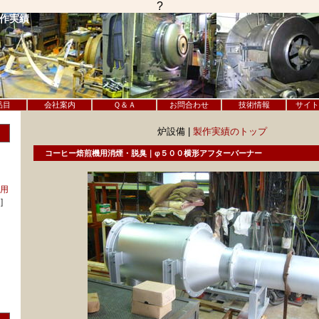
?
製作実績
品目
会社案内
Ｑ＆Ａ
お問合わせ
技術情報
サイト
炉設備 |
製作実績のトップ
コーヒー焙煎機用消煙・脱臭｜φ５００横形アフターバーナー
用
]