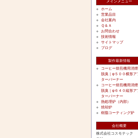
メインメニュー
ホーム
営業品目
会社案内
Ｑ＆Ａ
お問合わせ
技術情報
サイトマップ
ブログ
製作最新情報
コーヒー焙煎機用消煙
脱臭｜φ５００横形ア
ターバーナー
コーヒー焙煎機用消煙
脱臭｜φ６４０縦形ア
ターバーナー
熱処理炉（内部）
焼却炉
樹脂コーティング炉
会社概要
株式会社コスモテック