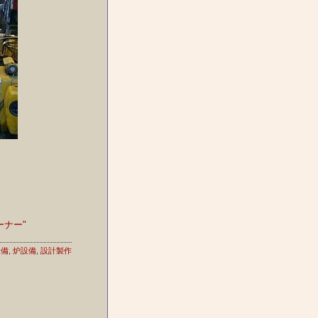
ーナー"
設備
,
炉設備
,
設計製作