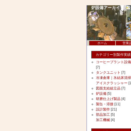
炉設備アーカイブ: 
ホーム
営業
カテゴリー別製作実績
コーヒープラント設備
[7]
タンクユニット
[7]
冷凍倉庫｜氷結床清掃
アイスクラッシャー
[1
図面支給組立品
[7]
炉設備
[5]
研磨仕上げ製品
[4]
製缶・溶接
[11]
設計製作
[21]
部品加工
[5]
加工機械
[4]