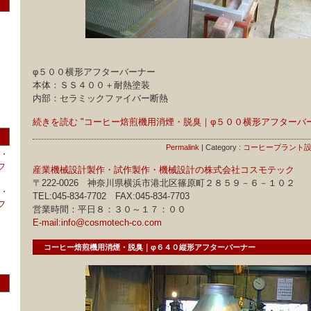
φ５００横形アフターバーナー
本体：ＳＳ４００＋耐熱塗装
内部：セラミックファイバー断熱
続きを読む "コーヒー焙煎機用消煙・脱臭｜φ５００横形アフターバ
Permalink
| Category :
コーヒープラント
・
フ
産業機械設計製作・試作製作・機械設計の株式会社コスモテック
〒222-0026 神奈川県横浜市港北区篠原町２８５９－６－１０２
・
TEL:045-834-7702 FAX:045-834-7703
フ
営業時間：平日８：３０～１７：００
E-mail:info@cosmotech-co.com
コーヒー焙煎機用消煙・脱臭｜φ６４０縦形アフターバーナー