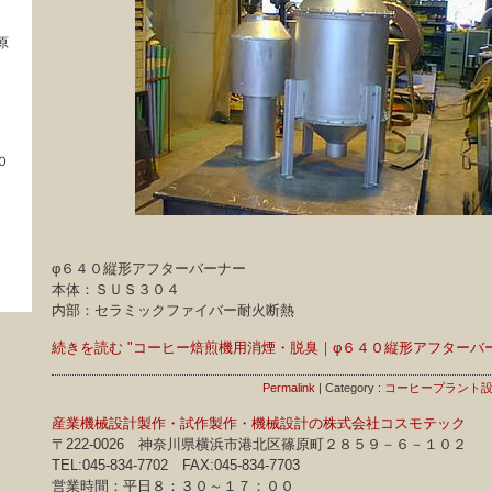
原
０
φ６４０縦形アフターバーナー
本体：ＳＵＳ３０４
内部：セラミックファイバー耐火断熱
続きを読む "コーヒー焙煎機用消煙・脱臭｜φ６４０縦形アフターバ
Permalink
| Category :
コーヒープラント
産業機械設計製作・試作製作・機械設計の株式会社コスモテック
〒222-0026 神奈川県横浜市港北区篠原町２８５９－６－１０２
TEL:045-834-7702 FAX:045-834-7703
営業時間：平日８：３０～１７：００