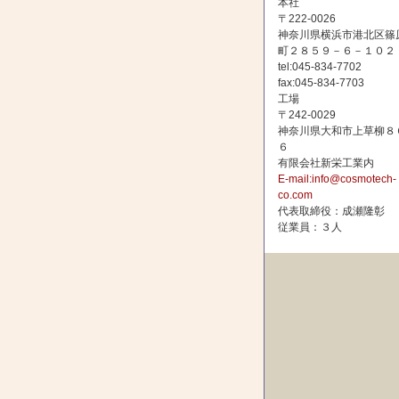
本社
〒222-0026
神奈川県横浜市港北区篠
町２８５９－６－１０２
tel:045-834-7702
fax:045-834-7703
工場
〒242-0029
神奈川県大和市上草柳８
６
有限会社新栄工業内
E-mail:info@cosmotech-
co.com
代表取締役：成瀬隆彰
従業員：３人