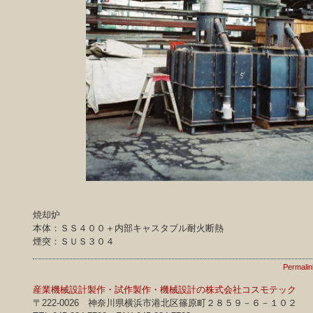
焼却炉
本体：ＳＳ４００＋内部キャスタブル耐火断熱
煙突：ＳＵＳ３０４
Permalin
産業機械設計製作・試作製作・機械設計の株式会社コスモテック
〒222-0026 神奈川県横浜市港北区篠原町２８５９－６－１０２