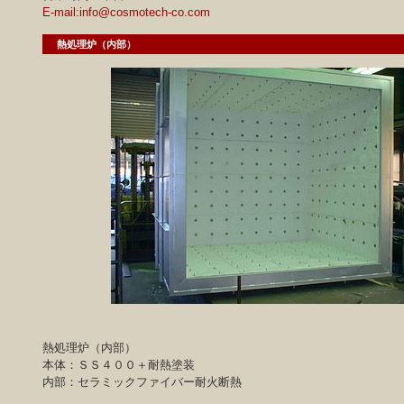
E-mail:info@cosmotech-co.com
熱処理炉（内部）
熱処理炉（内部）
本体：ＳＳ４００＋耐熱塗装
内部：セラミックファイバー耐火断熱