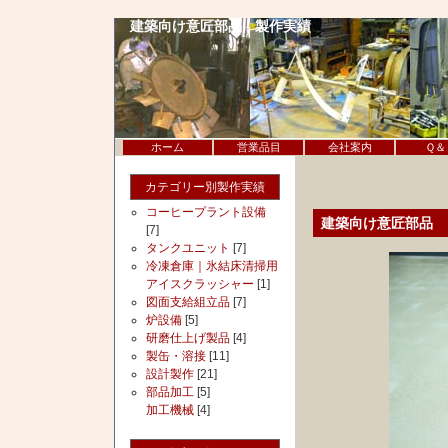
建築向け意匠部品 - 製作実績
ホーム
営業品目
会社案内
Ｑ＆
カテゴリー別製作実績
コーヒープラント設備
建築向け意匠部品
[7]
タンクユニット
[7]
冷凍倉庫｜氷結床清掃用
アイスクラッシャー
[1]
図面支給組立品
[7]
炉設備
[5]
研磨仕上げ製品
[4]
製缶・溶接
[11]
設計製作
[21]
部品加工
[5]
加工機械
[4]