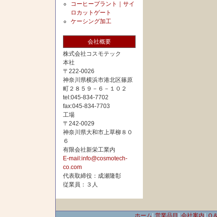
コーヒープラント｜サイ
ロカットゲート
ケーシング加工
会社概要
株式会社コスモテック
本社
〒222-0026
神奈川県横浜市港北区篠原
町２８５９－６－１０２
tel:045-834-7702
fax:045-834-7703
工場
〒242-0029
神奈川県大和市上草柳８０
６
有限会社新栄工業内
E-mail:info@cosmotech-
co.com
代表取締役：成瀬隆彰
従業員：３人
ホーム
|
営業品目
|
会社案内
|
Ｑ