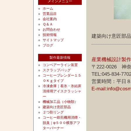
メインメニュー
ホーム
営業品目
会社案内
Ｑ＆Ａ
お問合わせ
技術情報
建築向け意匠部
サイトマップ
ブログ
製作最新情報
産業機械設計製
コンベアーライン装置
〒222-0026
スクラップバッグ
TEL:045-834-770
コーヒーブレンダー１５
０Ｋｇタイプ
営業時間：平日
冷凍倉庫｜着氷・氷結床
E-mail:info@cos
清掃用アイスクラッシャ
ー
機械加工品（小物類）
建築向け意匠部品
２つ割リング
コーヒー焙煎機用消煙・
脱臭｜φ５００横形アフ
ターバーナー