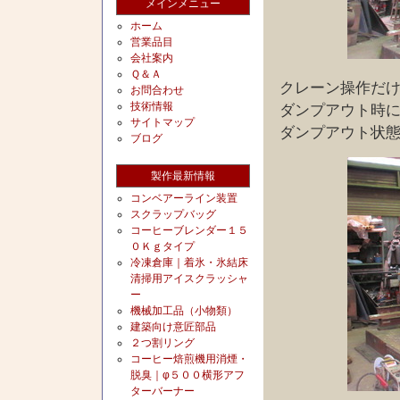
メインメニュー
ホーム
営業品目
会社案内
Ｑ＆Ａ
クレーン操作だ
お問合わせ
技術情報
ダンプアウト時
サイトマップ
ダンプアウト状
ブログ
製作最新情報
コンベアーライン装置
スクラップバッグ
コーヒーブレンダー１５
０Ｋｇタイプ
冷凍倉庫｜着氷・氷結床
清掃用アイスクラッシャ
ー
機械加工品（小物類）
建築向け意匠部品
２つ割リング
コーヒー焙煎機用消煙・
脱臭｜φ５００横形アフ
ターバーナー