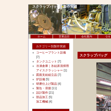
スクラップバッグ - 製作実績
ホーム
営業品目
会社案内
Ｑ＆
カテゴリー別製作実績
コーヒープラント設備
スクラップバッグ
[7]
タンクユニット
[7]
冷凍倉庫｜氷結床清掃用
アイスクラッシャー
[1]
図面支給組立品
[7]
炉設備
[5]
研磨仕上げ製品
[4]
製缶・溶接
[11]
設計製作
[21]
部品加工
[5]
加工機械
[4]