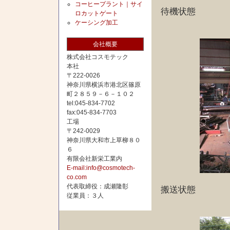
コーヒープラント｜サイ
待機状態
ロカットゲート
ケーシング加工
会社概要
株式会社コスモテック
本社
〒222-0026
神奈川県横浜市港北区篠原
町２８５９－６－１０２
tel:045-834-7702
fax:045-834-7703
工場
〒242-0029
神奈川県大和市上草柳８０
６
有限会社新栄工業内
E-mail:info@cosmotech-
co.com
代表取締役：成瀬隆彰
搬送状態
従業員：３人