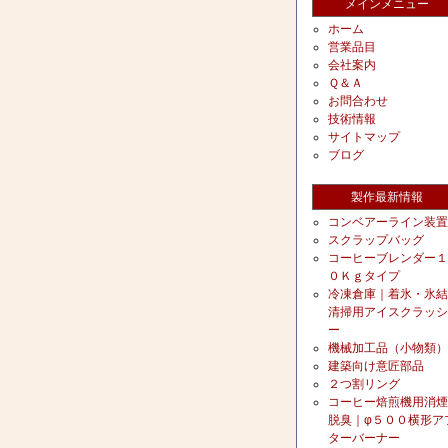
メインメニュー
ホーム
営業品目
会社案内
Ｑ＆Ａ
お問合わせ
技術情報
サイトマップ
ブログ
製作最新情報
コンベアーライン装置
スクラップバッグ
コーヒーブレンダー１
０Ｋｇタイプ
冷凍倉庫｜着氷・氷結
清掃用アイスクラッシ
ー
機械加工品（小物類）
建築向け意匠部品
２つ割リング
コーヒー焙煎機用消煙
脱臭｜φ５００横形ア
ターバーナー