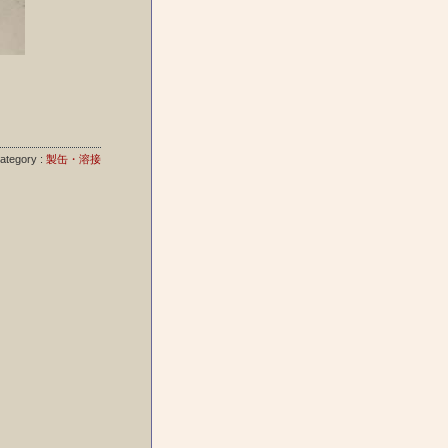
ategory :
製缶・溶接