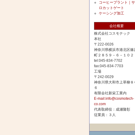
コーヒープラント｜サ
ロカットゲート
ケーシング加工
会社概要
株式会社コスモテック
本社
〒222-0026
神奈川県横浜市港北区篠
町２８５９－６－１０２
tel:045-834-7702
fax:045-834-7703
工場
〒242-0029
神奈川県大和市上草柳８
６
有限会社新栄工業内
E-mail:info@cosmotech-
co.com
代表取締役：成瀬隆彰
従業員：３人