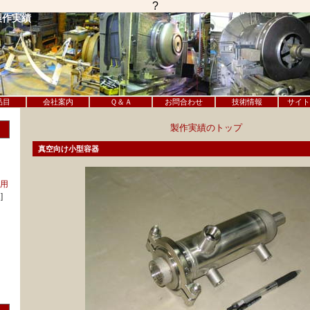
?
製作実績
品目
会社案内
Ｑ＆Ａ
お問合わせ
技術情報
サイト
製作実績のトップ
真空向け小型容器
用
]