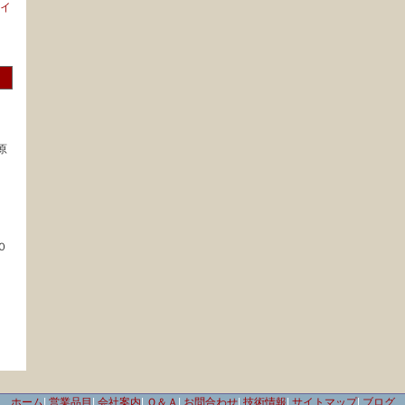
イ
原
０
ホーム
|
営業品目
|
会社案内
|
Ｑ＆Ａ
|
お問合わせ
|
技術情報
|
サイトマップ
|
ブログ