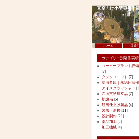
真空向け小型容器 - 
ホーム
営業
カテゴリー別製作実績
コーヒープラント設備
[7]
タンクユニット
[7]
冷凍倉庫｜氷結床清掃
アイスクラッシャー
[1
図面支給組立品
[7]
炉設備
[5]
研磨仕上げ製品
[4]
製缶・溶接
[11]
設計製作
[21]
部品加工
[5]
加工機械
[4]