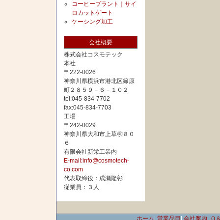
コーヒープラント｜サイ
ロカットゲート
ケーシング加工
会社概要
株式会社コスモテック
本社
〒222-0026
神奈川県横浜市港北区篠原
町２８５９－６－１０２
tel:045-834-7702
fax:045-834-7703
工場
〒242-0029
神奈川県大和市上草柳８０
６
有限会社新栄工業内
E-mail:info@cosmotech-
co.com
代表取締役：成瀬隆彰
従業員：３人
ホーム
|
営業品目
|
会社案内
|
Ｑ