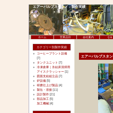
エアーバルブスタンド - 製作実績
ホーム
営業品目
会社案内
Ｑ＆
カテゴリー別製作実績
コーヒープラント設備
エアーバルブスタン
[7]
タンクユニット
[7]
冷凍倉庫｜氷結床清掃用
アイスクラッシャー
[1]
図面支給組立品
[7]
炉設備
[5]
研磨仕上げ製品
[4]
製缶・溶接
[11]
設計製作
[21]
部品加工
[5]
加工機械
[4]