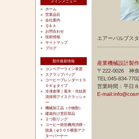
メインメニュー
ホーム
営業品目
会社案内
Ｑ＆Ａ
お問合わせ
技術情報
エアーバルブス
サイトマップ
ブログ
製作最新情報
産業機械設計製
コンベアーライン装置
〒222-0026
スクラップバッグ
TEL:045-834-770
コーヒーブレンダー１５
０Ｋｇタイプ
営業時間：平日
冷凍倉庫｜着氷・氷結床
E-mail:info@cos
清掃用アイスクラッシャ
ー
機械加工品（小物類）
建築向け意匠部品
２つ割リング
コーヒー焙煎機用消煙・
脱臭｜φ５００横形アフ
ターバーナー