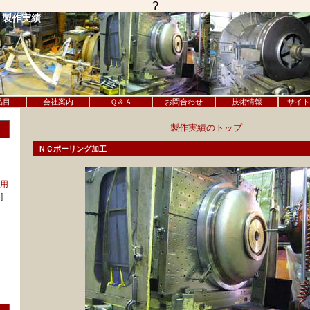
?
 製作実績
品目
会社案内
Ｑ＆Ａ
お問合わせ
技術情報
サイト
製作実績のトップ
ＮＣボーリング加工
用
]