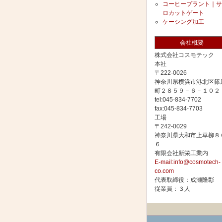
コーヒープラント｜サ
ロカットゲート
ケーシング加工
会社概要
株式会社コスモテック
本社
〒222-0026
神奈川県横浜市港北区篠
町２８５９－６－１０２
tel:045-834-7702
fax:045-834-7703
工場
〒242-0029
神奈川県大和市上草柳８
６
有限会社新栄工業内
E-mail:info@cosmotech-
co.com
代表取締役：成瀬隆彰
従業員：３人