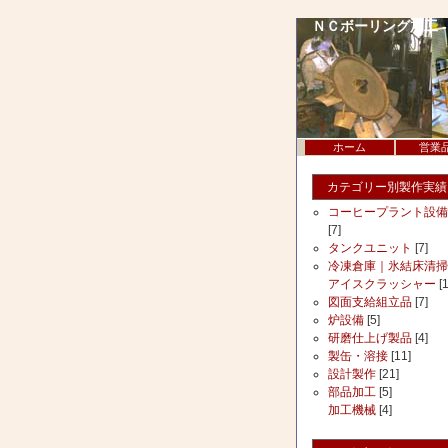
ＮＣボーリング加工 -
ホーム
営業
カテゴリー別製作実績
コーヒープラント設備
[7]
タンクユニット
[7]
冷凍倉庫｜氷結床清掃
アイスクラッシャー
[1
図面支給組立品
[7]
炉設備
[5]
研磨仕上げ製品
[4]
製缶・溶接
[11]
設計製作
[21]
部品加工
[5]
加工機械
[4]