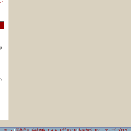
イ
原
０
ホーム
|
営業品目
|
会社案内
|
Ｑ＆Ａ
|
お問合わせ
|
技術情報
|
サイトマップ
|
ブログ