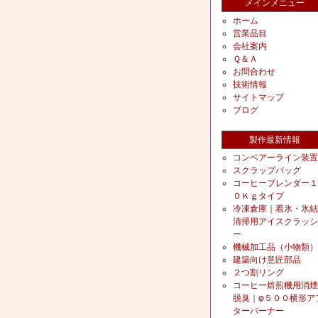
メインメニュー
ホーム
営業品目
会社案内
Ｑ＆Ａ
お問合わせ
技術情報
サイトマップ
ブログ
製作最新情報
コンベアーライン装置
スクラップバッグ
コーヒーブレンダー１
０Ｋｇタイプ
冷凍倉庫｜着氷・氷結
清掃用アイスクラッシ
ー
機械加工品（小物類）
建築向け意匠部品
２つ割リング
コーヒー焙煎機用消煙
脱臭｜φ５００横形ア
ターバーナー