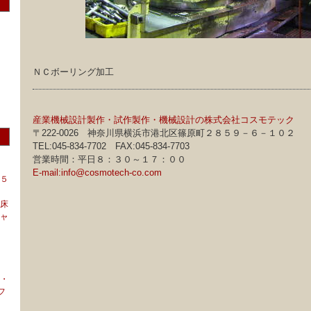
ＮＣボーリング加工
産業機械設計製作・試作製作・機械設計の株式会社コスモテック
〒222-0026 神奈川県横浜市港北区篠原町２８５９－６－１０２
TEL:045-834-7702 FAX:045-834-7703
営業時間：平日８：３０～１７：００
E-mail:info@cosmotech-co.com
５
床
ャ
・
フ