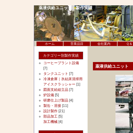
薬液供給ユニット - 製作実績
ホーム
営業品目
会社案内
Ｑ＆
カテゴリー別製作実績
コーヒープラント設備
薬液供給ユニット
[7]
タンクユニット
[7]
冷凍倉庫｜氷結床清掃用
アイスクラッシャー
[1]
図面支給組立品
[7]
炉設備
[5]
研磨仕上げ製品
[4]
製缶・溶接
[11]
設計製作
[21]
部品加工
[5]
加工機械
[4]