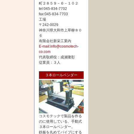
町２８５９－６－１０２
tel:045-834-7702
fax:045-834-7703
工場
〒242-0029
神奈川県大和市上草柳８０
６
有限会社新栄工業内
E-mail:info@cosmotech-
co.com
代表取締役：成瀬隆彰
従業員：３人
３本ロールベンダー
コスモテックで製品を作る
のに使用している、手動式
３本ロールベンダー。
鉄板を丸めてパイプにする