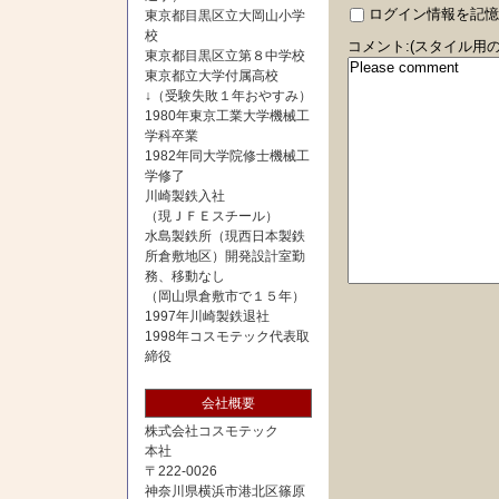
ログイン情報を記憶
東京都目黒区立大岡山小学
校
コメント:(スタイル用の
東京都目黒区立第８中学校
東京都立大学付属高校
↓（受験失敗１年おやすみ）
1980年東京工業大学機械工
学科卒業
1982年同大学院修士機械工
学修了
川崎製鉄入社
（現ＪＦＥスチール）
水島製鉄所（現西日本製鉄
所倉敷地区）開発設計室勤
務、移動なし
（岡山県倉敷市で１５年）
1997年川崎製鉄退社
1998年コスモテック代表取
締役
会社概要
株式会社コスモテック
本社
〒222-0026
神奈川県横浜市港北区篠原