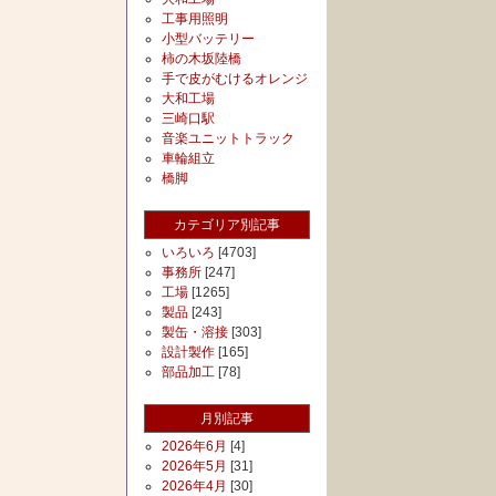
工事用照明
小型バッテリー
柿の木坂陸橋
手で皮がむけるオレンジ
大和工場
三崎口駅
音楽ユニットトラック
車輪組立
橋脚
カテゴリア別記事
いろいろ
[4703]
事務所
[247]
工場
[1265]
製品
[243]
製缶・溶接
[303]
設計製作
[165]
部品加工
[78]
月別記事
2026年6月
[4]
2026年5月
[31]
2026年4月
[30]