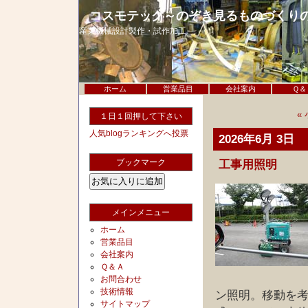
コスモテック～のぞき見るものづくり
産業機械設計製作・試作加工
ホーム
営業品目
会社案内
Ｑ＆
«
１日１回押して下さい
人気blogランキングへ投票
2026年6月 3日
ブックマーク
工事用照明
メインメニュー
ホーム
営業品目
会社案内
Ｑ＆Ａ
お問合わせ
技術情報
ン照明。移動を考
サイトマップ