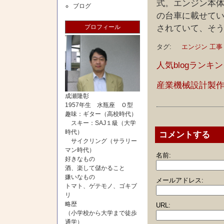
式。エンジン本
ブログ
の台車に載せて
プロフィール
されていて、そ
タグ:
エンジン
工事
人気blogランキ
産業機械設計製
成瀬隆彰
1957年生 水瓶座 Ｏ型
趣味：ギター（高校時代）
スキー：SAJ１級（大学
時代）
コメントする
サイクリング（サラリー
マン時代）
名前:
好きなもの
酒、楽して儲かること
嫌いなもの
メールアドレス:
トマト、ゲテモノ、ゴキブ
リ
略歴
URL:
（小学校から大学まで徒歩
通学）