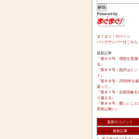
Powered by
まぐまぐ！のページ
バックナンバーはこちら
最新記事
『第９０号：理想を意識
る』
『第８９号：批評はヒン
ト』
『第８８号：2006年を
返って』
『第８７号：自然現象を
り越える』
『第８６号：難しいこと
意味は無い』
最新のコメント
最新記事
手で皮がむけるオレン