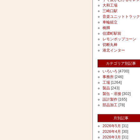
大和工場
三崎口駅
音楽ユニットトラック
車輪組立
橋脚
信濃町駅前
レモンポップコーン
切断丸棒
港北インター
カテゴリア別記事
いろいろ
[4700]
事務所
[246]
工場
[1264]
製品
[243]
製缶・溶接
[302]
設計製作
[165]
部品加工
[78]
月別記事
2026年5月
[31]
2026年4月
[30]
2026年3月
[31]