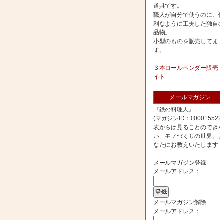
道具です。
職人が自分で使うのに、
利なように工夫した独自
品物。
小型のものを販売してま
す。
３本ロールベンダー販売
イト
メールマガジン
『鉄の料理人』
(マガジンID：000015522
表からは見ることのでき
い、モノづくりの世界。
なたにお教えいたします
メールマガジン登録
メールアドレス：
メールマガジン解除
メールアドレス：