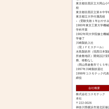
東京都目黒区立大岡山小
校
東京都目黒区立第８中学
東京都立大学付属高校
↓（受験失敗１年おやす
1980年東京工業大学機
学科卒業
1982年同大学院修士機
学修了
川崎製鉄入社
（現ＪＦＥスチール）
水島製鉄所（現西日本製
所倉敷地区）開発設計室
務、移動なし
（岡山県倉敷市で１５年
1997年川崎製鉄退社
1998年コスモテック代
締役
会社概要
株式会社コスモテック
本社
〒222-0026
神奈川県横浜市港北区篠