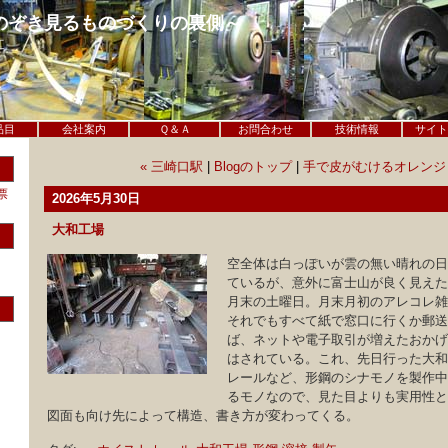
のぞき見るものづくりの裏側～
工
品目
会社案内
Ｑ＆Ａ
お問合わせ
技術情報
サイト
« 三崎口駅
|
Blogのトップ
|
手で皮がむけるオレンジ 
票
2026年5月30日
大和工場
空全体は白っぽいが雲の無い晴れの日
ているが、意外に富士山が良く見えた
月末の土曜日。月末月初のアレコレ雑
それでもすべて紙で窓口に行くか郵送
ば、ネットや電子取引が増えたおかげ
はされている。これ、先日行った大和
レールなど、形鋼のシナモノを製作中
るモノなので、見た目よりも実用性と
図面も向け先によって構造、書き方が変わってくる。