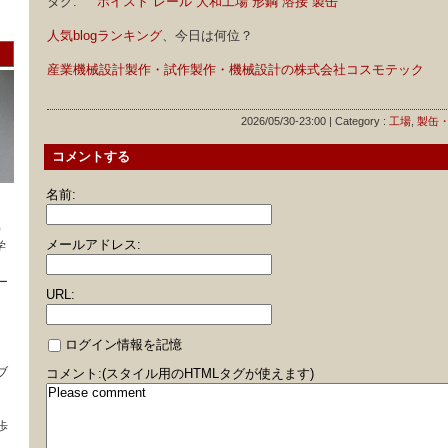
タグ:
ホイスト
レール
大和工場
形鋼
溶接
製缶
人気blogランキング
、今日は何位？
産業機械設計製作・試作製作・機械設計の株式会社コスモテック
2026/05/30-23:00 | Category :
工場
,
製缶
コメントする
名前:
）
メールアドレス:
学
ー
URL:
ログイン情報を記憶
ブ
コメント:(スタイル用のHTMLタグが使えます)
歩