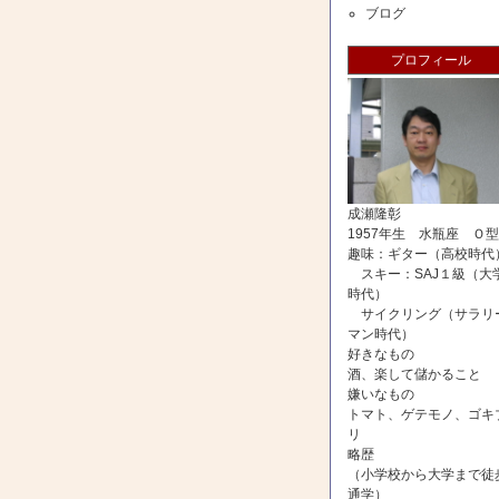
ブログ
プロフィール
成瀬隆彰
1957年生 水瓶座 Ｏ型
趣味：ギター（高校時代
スキー：SAJ１級（大
時代）
サイクリング（サラリ
マン時代）
好きなもの
酒、楽して儲かること
嫌いなもの
トマト、ゲテモノ、ゴキ
リ
略歴
（小学校から大学まで徒
通学）