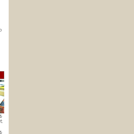
０
る
式
る