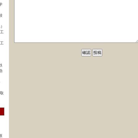
学
校
み）
械工
械工
鉄
勤
）
表取
原