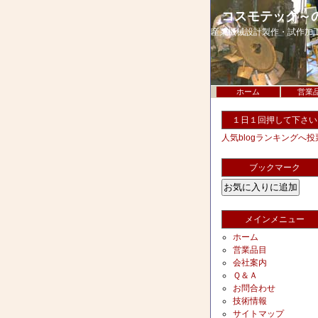
コスモテック～
産業機械設計製作・試作加
ホーム
営業
１日１回押して下さい
人気blogランキングへ投
ブックマーク
メインメニュー
ホーム
営業品目
会社案内
Ｑ＆Ａ
お問合わせ
技術情報
サイトマップ