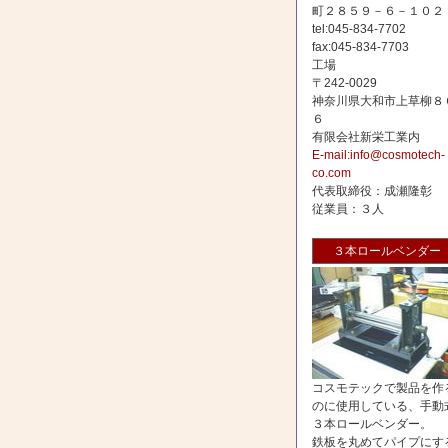
町２８５９－６－１０２
tel:045-834-7702
fax:045-834-7703
工場
〒242-0029
神奈川県大和市上草柳８
６
有限会社新栄工業内
E-mail:info@cosmotech-
co.com
代表取締役：成瀬隆彰
従業員：３人
３本ロールベンダー
コスモテックで製品を作
のに使用している、手動
３本ロールベンダー。
鉄板を丸めてパイプにす