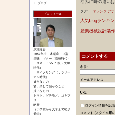
なみに味の違い
ブログ
タグ:
オレンジ
デザ
プロフィール
人気blogランキ
産業機械設計製
成瀬隆彰
1957年生 水瓶座 Ｏ型
コメントする
趣味：ギター（高校時代）
スキー：SAJ１級（大学
名前:
時代）
サイクリング（サラリー
マン時代）
メールアドレス:
好きなもの
酒、楽して儲かること
嫌いなもの
URL:
トマト、ゲテモノ、ゴキブ
リ
略歴
ログイン情報を記憶
（小学校から大学まで徒歩
コメント:(スタイル用の
通学）