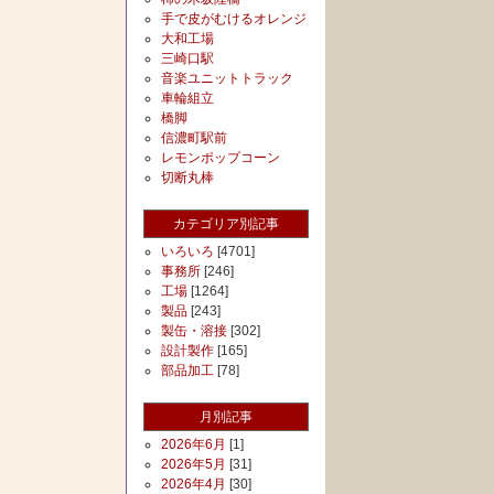
手で皮がむけるオレンジ
大和工場
三崎口駅
音楽ユニットトラック
車輪組立
橋脚
信濃町駅前
レモンポップコーン
切断丸棒
カテゴリア別記事
いろいろ
[4701]
事務所
[246]
工場
[1264]
製品
[243]
製缶・溶接
[302]
設計製作
[165]
部品加工
[78]
月別記事
2026年6月
[1]
2026年5月
[31]
2026年4月
[30]