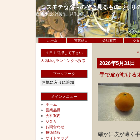
コスモテック～のぞき見るものづくり
産業機械設計製作・試作加工
ホーム
営業品目
会社案内
Ｑ＆
１日１回押して下さい
人気blogランキングへ投票
2026年5月31日
ブックマーク
手で皮がむける
メインメニュー
ホーム
営業品目
会社案内
Ｑ＆Ａ
お問合わせ
技術情報
確かに皮が薄く
サイトマップ