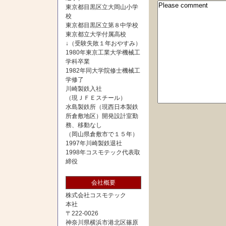
東京都目黒区立大岡山小学
校
東京都目黒区立第８中学校
東京都立大学付属高校
↓（受験失敗１年おやすみ）
1980年東京工業大学機械工
学科卒業
1982年同大学院修士機械工
学修了
川崎製鉄入社
（現ＪＦＥスチール）
水島製鉄所（現西日本製鉄
所倉敷地区）開発設計室勤
務、移動なし
（岡山県倉敷市で１５年）
1997年川崎製鉄退社
1998年コスモテック代表取
締役
会社概要
株式会社コスモテック
本社
〒222-0026
神奈川県横浜市港北区篠原