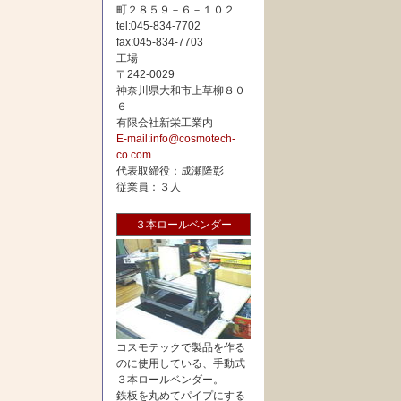
町２８５９－６－１０２
tel:045-834-7702
fax:045-834-7703
工場
〒242-0029
神奈川県大和市上草柳８０
６
有限会社新栄工業内
E-mail:info@cosmotech-
co.com
代表取締役：成瀬隆彰
従業員：３人
３本ロールベンダー
コスモテックで製品を作る
のに使用している、手動式
３本ロールベンダー。
鉄板を丸めてパイプにする