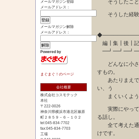
そうしたこと
メールマガジン登録
メールアドレス：
そうした経験、
メールマガジン解除
メールアドレス：
◆─────────
編┃集┃後┃記
━┛━┛━┛━
Powered by
どんなに小さな
すもの。
まぐまぐ！のページ
あたりまえです
会社概要
い、う
株式会社コスモテック
まくいくように
本社
〒222-0026
実際にやってみ
神奈川県横浜市港北区篠原
る話し。
町２８５９－６－１０２
tel:045-834-7702
全て考えた通り
fax:045-834-7703
けです。
工場