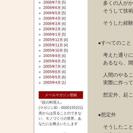
多くの人がかか
2006年7月
[5]
2006年6月
[4]
そうして技術
2006年5月
[5]
2006年4月
[4]
そうした経験、
2006年3月
[4]
2006年2月
[4]
2006年1月
[5]
2005年12月
[4]
●すべてのこと
2005年11月
[4]
2005年10月
[5]
考えた通りにな
2005年9月
[4]
2005年8月
[5]
あるなら、開発
2005年7月
[4]
2005年6月
[4]
人間のやること
2005年5月
[6]
実際に作ってみ
2005年4月
[1]
想定外、起これ
メールマガジン登録
『鉄の料理人』
(マガジンID：0000155221)
表からは見ることのできな
●想定外
い、モノづくりの世界。あ
なたにお教えいたします
そうしたこと