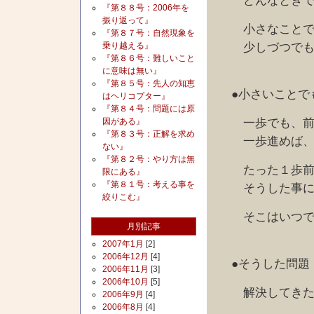
どんなときで
『第８８号：2006年を
振り返って』
小さなことでも
『第８７号：自然現象を
少しづつでも変
乗り越える』
『第８６号：難しいこと
に意味は無い』
『第８５号：先人の知恵
●小さいことで
はヘリコプター』
『第８４号：問題には原
一歩でも、前に
因がある』
『第８３号：正解を求め
一歩進めば、思
ない』
『第８２号：やり方は無
たった１歩前に
限にある』
『第８１号：考える事を
そうした事にも
絞りこむ』
そこはいつで
月別記事
2007年1月
[2]
2006年12月
[4]
●そうした問題
2006年11月
[3]
2006年10月
[5]
解決してきたこ
2006年9月
[4]
2006年8月
[4]