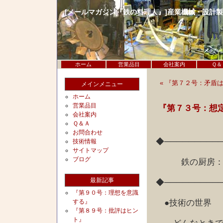
[メールマガジン『鉄の料理人』]産業機械・設計
ホーム
営業品目
会社案内
Ｑ＆
« 『第７２号：矛盾
メインメニュー
ホーム
営業品目
『第７３号：想
会社案内
Ｑ＆Ａ
お問合わせ
◆─────────
技術情報
サイトマップ
ブログ
鉄の厨房：想
最新記事
◆─────────
『第９０号：理想を意識
●技術の世界
する』
『第８９号：批評はヒン
ト』