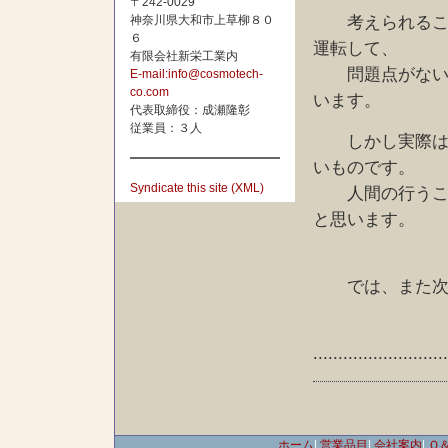
〒242-0029
考えられること
神奈川県大和市上草柳８０
６
運転して、
有限会社新栄工業内
問題点がないか
E-mail:info@cosmotech-
co.com
います。
代表取締役：成瀬隆彰
従業員：３人
しかし実際は、
いものです。
Syndicate this site (XML)
人間の行うこと
と思います。
では、また次回
..........................
ホーム
|
営業品目
|
会社案内
|
Ｑ