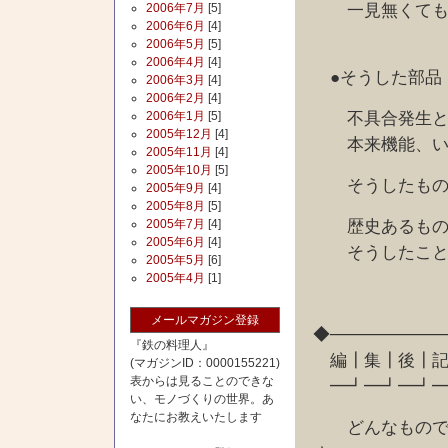
一見無くてもい
2006年7月
[5]
2006年6月
[4]
2006年5月
[5]
2006年4月
[4]
●そうした部品
2006年3月
[4]
2006年2月
[4]
不具合発生と、
2006年1月
[5]
2005年12月
[4]
本来機能、いつ
2005年11月
[4]
2005年10月
[5]
そうしたもの、
2005年9月
[4]
2005年8月
[5]
歴史あるもの、
2005年7月
[4]
2005年6月
[4]
そうしたこと、
2005年5月
[6]
2005年4月
[1]
メールマガジン登録
◆─────────
『鉄の料理人』
編┃集┃後┃記
(マガジンID：0000155221)
表からは見ることのできな
━┛━┛━┛━
い、モノづくりの世界。あ
なたにお教えいたします
どんなものでも