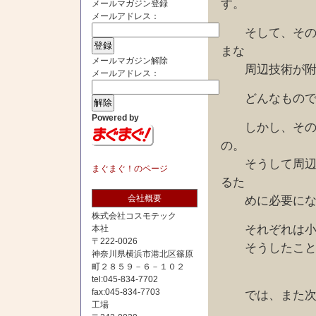
す。
メールマガジン登録
メールアドレス：
そして、その目
まな
メールマガジン解除
周辺技術が附加
メールアドレス：
どんなものでも
Powered by
しかし、その後
の。
そうして周辺を
まぐまぐ！のページ
るた
会社概要
めに必要にな
株式会社コスモテック
それぞれは小さ
本社
〒222-0026
そうしたことの
神奈川県横浜市港北区篠原
町２８５９－６－１０２
tel:045-834-7702
fax:045-834-7703
では、また次回
工場