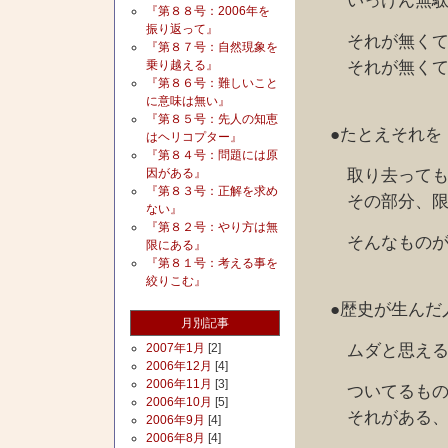
いっけん無駄と
『第８８号：2006年を
振り返って』
それが無くて
『第８７号：自然現象を
それが無くて
乗り越える』
『第８６号：難しいこと
に意味は無い』
『第８５号：先人の知恵
●たとえそれを
はヘリコプター』
『第８４号：問題には原
取り去っても、
因がある』
『第８３号：正解を求め
その部分、限ら
ない』
『第８２号：やり方は無
そんなものが、
限にある』
『第８１号：考える事を
絞りこむ』
●歴史が生んだ
月別記事
ムダと思えるも
2007年1月
[2]
2006年12月
[4]
2006年11月
[3]
ついてるものに
2006年10月
[5]
それがある、本
2006年9月
[4]
2006年8月
[4]