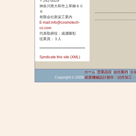
〒242-0029
神奈川県大和市上草柳８０
..........................
６
有限会社新栄工業内
E-mail:info@cosmotech-
co.com
代表取締役：成瀬隆彰
従業員：３人
Syndicate this site (XML)
ホーム
|
営業品目
|
会社案内
|
Ｑ
Copyright © 2008
産業機械設計製作・試作加工・