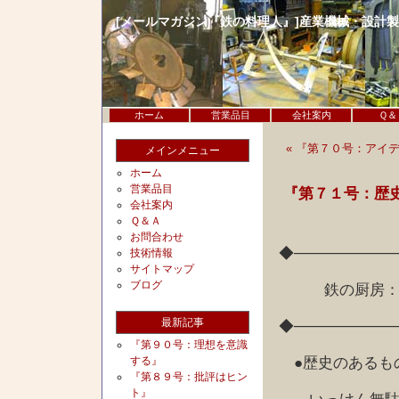
[メールマガジン『鉄の料理人』]産業機械・設計
ホーム
営業品目
会社案内
Ｑ＆
« 『第７０号：アイ
メインメニュー
ホーム
営業品目
『第７１号：歴
会社案内
Ｑ＆Ａ
お問合わせ
◆─────────
技術情報
サイトマップ
ブログ
鉄の厨房：歴
最新記事
◆─────────
『第９０号：理想を意識
●歴史のあるも
する』
『第８９号：批評はヒン
ト』