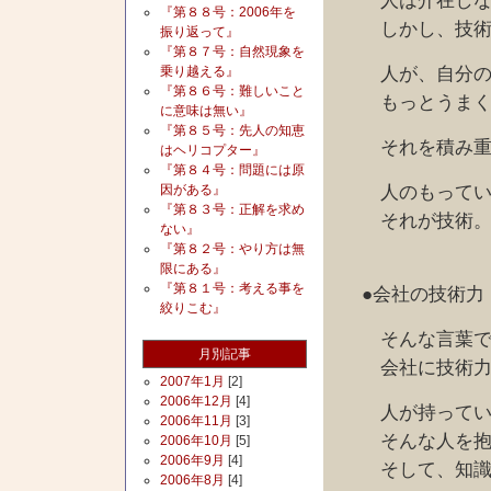
人は介在しなく
『第８８号：2006年を
しかし、技術
振り返って』
『第８７号：自然現象を
人が、自分の経
乗り越える』
『第８６号：難しいこと
もっとうまくや
に意味は無い』
『第８５号：先人の知恵
それを積み重
はヘリコプター』
『第８４号：問題には原
人のもってい
因がある』
『第８３号：正解を求め
それが技術
ない』
『第８２号：やり方は無
限にある』
『第８１号：考える事を
●会社の技術力
絞りこむ』
そんな言葉で、
月別記事
会社に技術力が
2007年1月
[2]
2006年12月
[4]
人が持ってい
2006年11月
[3]
そんな人を抱
2006年10月
[5]
2006年9月
[4]
そして、知識、
2006年8月
[4]