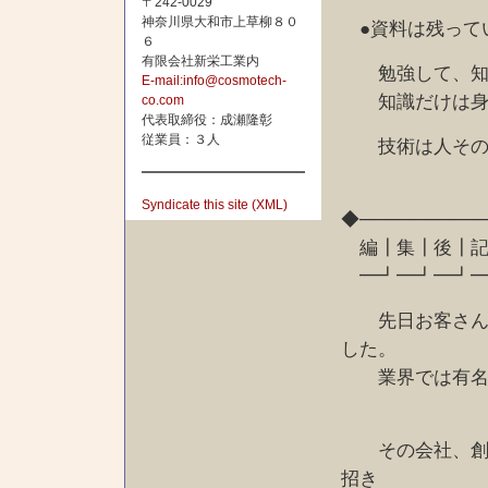
〒242-0029
神奈川県大和市上草柳８０
●資料は残って
６
有限会社新栄工業内
勉強して、知識
E-mail:info@cosmotech-
知識だけは身に
co.com
代表取締役：成瀬隆彰
従業員：３人
技術は人その
Syndicate this site (XML)
◆─────────
編┃集┃後┃記
━┛━┛━┛━
先日お客さんと
した。
業界では有名な
その会社、創業
招き