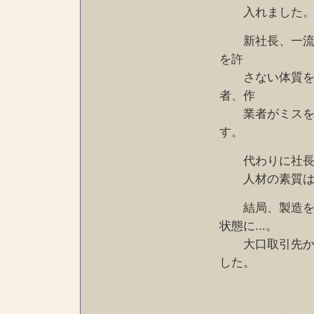
入れました。（
新社長、一流企
を許
さない体質を作
者、作
業者がミスをす
す。
代わりに社長出
人材の素質は良
結局、製造を知
状態に...。
大口取引先から
した。