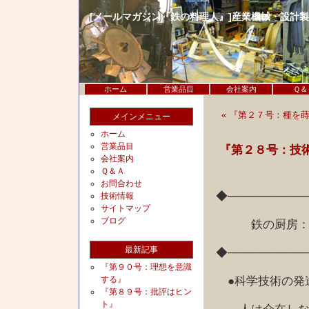
[メールマガジン『鉄の料理人』]産業機械・設計
ホーム
営業品目
会社案内
Ｑ＆
« 『第２７号：種を
メインメニュー
ホーム
営業品目
『第２８号：技
会社案内
Ｑ＆Ａ
お問合わせ
◆─────────
技術情報
サイトマップ
ブログ
鉄の厨房：技
最新記事
◆─────────
『第９０号：理想を意識
●科学技術の発
する』
『第８９号：批評はヒン
ト』