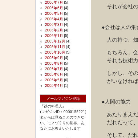
2006年7月
[5]
それが会社の技
2006年6月
[4]
2006年5月
[5]
2006年4月
[4]
2006年3月
[4]
●会社は人の集
2006年2月
[4]
2006年1月
[5]
人の持つ、知識
2005年12月
[4]
2005年11月
[4]
もちろん、会社
2005年10月
[5]
2005年9月
[4]
それも技術力
2005年8月
[5]
2005年7月
[4]
しかし、その技
2005年6月
[4]
2005年5月
[6]
がいなければ、
2005年4月
[1]
メールマガジン登録
●人間の能力
『鉄の料理人』
(マガジンID：0000155221)
あたりまえだが
表からは見ることのできな
だれだって、腕
い、モノづくりの世界。あ
なたにお教えいたします
そして、だれで