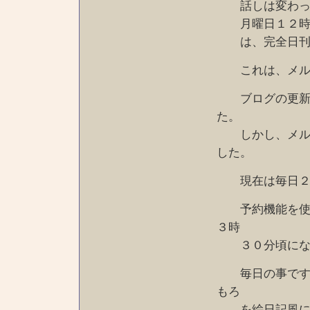
話しは変わって
月曜日１２時配
は、完全日刊で
これは、メルマ
ブログの更新、
た。
しかし、メルマ
した。
現在は毎日２３
予約機能を使っ
３時
３０分頃にな
毎日の事ですの
もろ
を絵日記風に