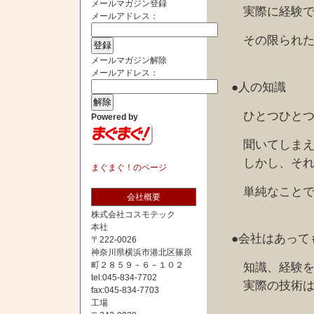
メールマガジン登録
実際に経験でき
メールアドレス：
その限られた経
メールマガジン解除
メールアドレス：
●人の知識
ひとつひとつは
Powered by
聞いてしまえば
しかし、それを
まぐまぐ！のページ
単純なことでも
会社概要
株式会社コスモテック
本社
●会社はあって
〒222-0026
神奈川県横浜市港北区篠原
町２８５９－６－１０２
知識、経験を持
tel:045-834-7702
実際の技術は、
fax:045-834-7703
工場