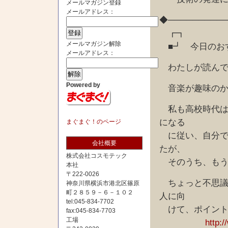
メールマガジン登録
メールアドレス：
◆─────────
┏┓
メールマガジン解除
■┛ 今日のお
メールアドレス：
わたしが読んで
Powered by
音楽が趣味のか
私も高校時代は
になる
まぐまぐ！のページ
に従い、自分で
会社概要
たが、
株式会社コスモテック
そのうち、もう
本社
〒222-0026
ちょっと不思議
神奈川県横浜市港北区篠原
町２８５９－６－１０２
人に向
tel:045-834-7702
けて、ポイント
fax:045-834-7703
工場
http: