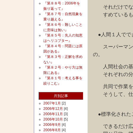
『第８８号：2006年を
それだけでなく
振り返って』
すめているも
『第８７号：自然現象を
乗り越える』
『第８６号：難しいこと
に意味は無い』
●人間１人でで
『第８５号：先人の知恵
はヘリコプター』
スーパーマンで
『第８４号：問題には原
因がある』
の。
『第８３号：正解を求め
ない』
人間社会の基本
『第８２号：やり方は無
限にある』
それぞれの分担
『第８１号：考える事を
絞りこむ』
共同で作業をす
そうして、仕事
月別記事
2007年1月
[2]
2006年12月
[4]
●標準化された
2006年11月
[3]
2006年10月
[5]
2006年9月
[4]
できるだけ広く
2006年8月
[4]