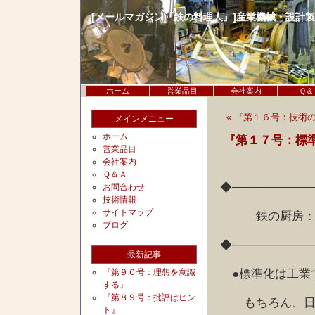
[メールマガジン『鉄の料理人』]産業機械・設計
ホーム
営業品目
会社案内
Ｑ＆
« 『第１６号：技術
メインメニュー
ホーム
『第１７号：標
営業品目
会社案内
Ｑ＆Ａ
◆─────────
お問合わせ
技術情報
サイトマップ
鉄の厨房：
ブログ
◆─────────
最新記事
●標準化は工業
『第９０号：理想を意識
する』
『第８９号：批評はヒン
もちろん、日本
ト』