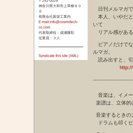
〒242-0029
神奈川県大和市上草柳８０
日刊メルマガで
６
本人、いやだと
有限会社新栄工業内
E-mail:info@cosmotech-
いて
co.com
リアル感がある
代表取締役：成瀬隆彰
従業員：３人
ピアノだけでな
ルマガ。
Syndicate this site (XML)
読み出すと、引
http:
----------------------
音楽は、イメー
楽譜は、立体的
音楽するときの
ドラムも叩くピ