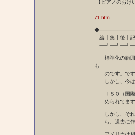
【ピアノのおけい
71.htm
◆─────────
編┃集┃後┃記
━┛━┛━┛━
標準化の範囲、
も
のです。ですか
しかし、今は世
ＩＳＯ（国際標
められてます
しかし、それぞ
ら、過去に作ら
アメリカは相変