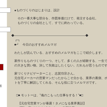
●ものづくりのはじまりは、設計
その一番大事な部分を、作図単価だけで、発注する会社。
ものづくりの会社として、すでに終わっている。
◆─────────────────────────────────◆
┏┓
■┛ 今日のおすすめメルマガ
わたしが読んでいる、おすすめのメルマガをここで紹介します。
家作りもものづくりの一つ。そして、多くの人が経験する、一生
の大きな買い物。決して失敗はしたくない。だれもが思うもので
家づくりナビゲーターこと、志賀功宗さん。
元住宅メーカーの営業マンだったからこそ分かる、業界の裏側、
トを丁寧に解説してくれる、そんな役に立つメルマガです。
原
□■ モットーは、"魂のこもった仕事をする！"■□
【元住宅営業マンが暴露！タメになる業界裏話】