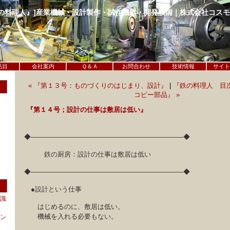
鉄の料理人』]産業機械・設計製作・試作機器・開発設備｜株式会社コス
品目
会社案内
Ｑ＆Ａ
お問合わせ
技術情報
サイト
« 『第１３号：ものづくりのはじまり、設計』
|
『鉄の料理人 目
コピー部品』 »
『第１４号；設計の仕事は敷居は低い』
◆─────────────────────────────────◆
鉄の厨房：設計の仕事は敷居は低い
◆─────────────────────────────────◆
●設計という仕事
識
はじめるのに、敷居は低い。
機械を入れる必要もない。
ン