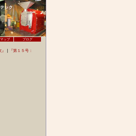
モテック
マップ
ブログ
次』
|
『第１５号：