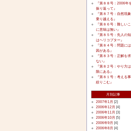
『第８８号：2006年
振り返って』
『第８７号：自然現象
乗り越える』
『第８６号：難しいこ
に意味は無い』
『第８５号：先人の知
はヘリコプター』
『第８４号：問題には
因がある』
『第８３号：正解を求
ない』
『第８２号：やり方は
限にある』
『第８１号：考える事
絞りこむ』
月別記事
2007年1月
[2]
2006年12月
[4]
2006年11月
[3]
2006年10月
[5]
2006年9月
[4]
2006年8月
[4]