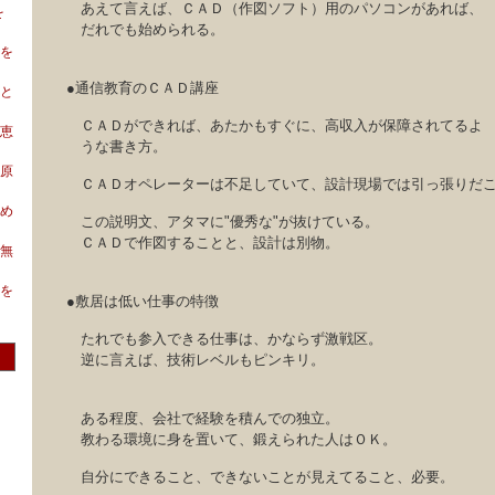
あえて言えば、ＣＡＤ（作図ソフト）用のパソコンがあれば、
を
だれでも始められる。
を
●通信教育のＣＡＤ講座
と
ＣＡＤができれば、あたかもすぐに、高収入が保障されてるよ
恵
うな書き方。
原
ＣＡＤオペレーターは不足していて、設計現場では引っ張りだ
め
この説明文、アタマに"優秀な"が抜けている。
ＣＡＤで作図することと、設計は別物。
無
を
●敷居は低い仕事の特徴
たれでも参入できる仕事は、かならず激戦区。
逆に言えば、技術レベルもピンキリ。
ある程度、会社で経験を積んでの独立。
教わる環境に身を置いて、鍛えられた人はＯＫ。
自分にできること、できないことが見えてること、必要。