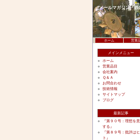
[メールマガジン『
ホーム
営業
メインメニュー
ホーム
営業品目
会社案内
Ｑ＆Ａ
お問合わせ
技術情報
サイトマップ
ブログ
最新記事
『第９０号：理想を意
する』
『第８９号：批評はヒ
ト』