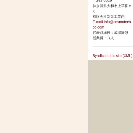
〒242-0029
神奈川県大和市上草柳８
６
有限会社新栄工業内
E-mail:info@cosmotech-
co.com
代表取締役：成瀬隆彰
従業員：３人
Syndicate this site (XML)