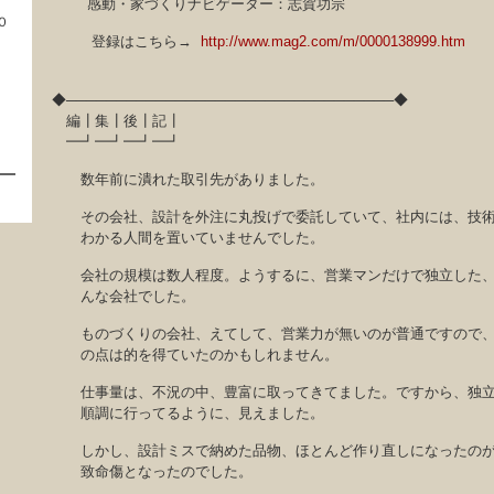
感動・家づくりナビゲーター：志賀功宗
０
登録はこちら→
http://www.mag2.com/m/0000138999.htm
◆─────────────────────────────────◆
編┃集┃後┃記┃
━┛━┛━┛━┛
数年前に潰れた取引先がありました。
その会社、設計を外注に丸投げで委託していて、社内には、技
わかる人間を置いていませんでした。
会社の規模は数人程度。ようするに、営業マンだけで独立した
んな会社でした。
ものづくりの会社、えてして、営業力が無いのが普通ですので
の点は的を得ていたのかもしれません。
仕事量は、不況の中、豊富に取ってきてました。ですから、独
順調に行ってるように、見えました。
しかし、設計ミスで納めた品物、ほとんど作り直しになったの
致命傷となったのでした。