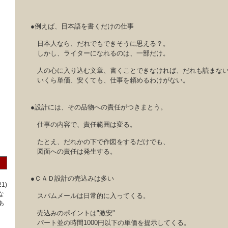
●例えば、日本語を書くだけの仕事
日本人なら、だれでもできそうに思える？。
しかし、ライターになれるのは、一部だけ。
人の心に入り込む文章、書くことできなければ、だれも読まな
いくら単価、安くても、仕事を頼めるわけがない。
●設計には、その品物への責任がつきまとう。
仕事の内容で、責任範囲は変る。
たとえ、だれかの下で作図をするだけでも、
図面への責任は発生する。
●ＣＡＤ設計の売込みは多い
1)
な
スパムメールは日常的に入ってくる。
あ
売込みのポイントは"激安"
パート並の時間1000円以下の単価を提示してくる。