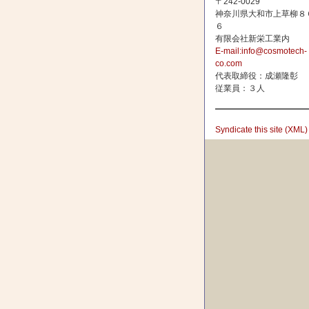
〒242-0029
神奈川県大和市上草柳８
６
有限会社新栄工業内
E-mail:info@cosmotech-
co.com
代表取締役：成瀬隆彰
従業員：３人
Syndicate this site (XML)