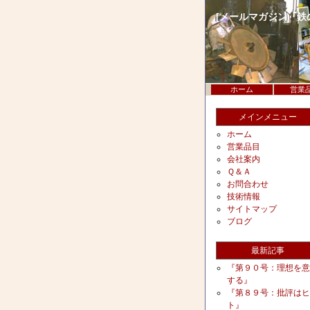
[メールマガジン『
ホーム
営業
メインメニュー
ホーム
営業品目
会社案内
Ｑ＆Ａ
お問合わせ
技術情報
サイトマップ
ブログ
最新記事
『第９０号：理想を意
する』
『第８９号：批評はヒ
ト』