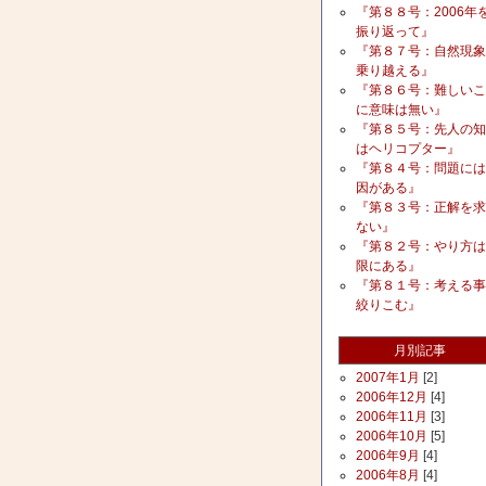
『第８８号：2006年
振り返って』
『第８７号：自然現象
乗り越える』
『第８６号：難しいこ
に意味は無い』
『第８５号：先人の知
はヘリコプター』
『第８４号：問題には
因がある』
『第８３号：正解を求
ない』
『第８２号：やり方は
限にある』
『第８１号：考える事
絞りこむ』
月別記事
2007年1月
[2]
2006年12月
[4]
2006年11月
[3]
2006年10月
[5]
2006年9月
[4]
2006年8月
[4]