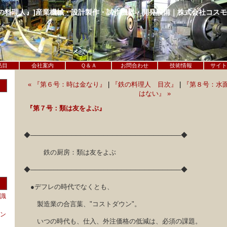
鉄の料理人』]産業機械・設計製作・試作機器・開発設備｜株式会社コス
品目
会社案内
Ｑ＆Ａ
お問合わせ
技術情報
サイト
« 『第６号：時は金なり』
|
『鉄の料理人 目次』
|
『第８号：水
はない』 »
『第７号：類は友をよぶ』
◆─────────────────────────────────◆
鉄の厨房：類は友をよぶ
◆─────────────────────────────────◆
●デフレの時代でなくとも、
識
製造業の合言葉、"コストダウン"。
ン
いつの時代も、仕入、外注価格の低減は、必須の課題。