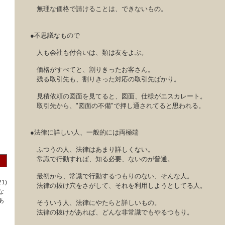
無理な価格で請けることは、できないもの。
●不思議なもので
人も会社も付合いは、類は友をよぶ。
価格がすべてと、割りきったお客さん。
残る取引先も、割りきった対応の取引先ばかり。
見積依頼の図面を見てると、図面、仕様がエスカレート。
取引先から、"図面の不備"で押し通されてると思われる。
●法律に詳しい人、一般的には両極端
ふつうの人、法律はあまり詳しくない。
常識で行動すれば、知る必要、ないのが普通。
最初から、常識で行動するつもりのない、そんな人。
1)
法律の抜け穴をさがして、それを利用しようとしてる人。
な
あ
そういう人、法律にやたらと詳しいもの。
法律の抜けがあれば、どんな非常識でもやるつもり。