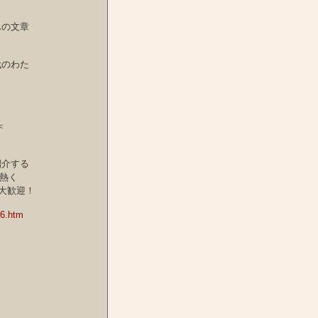
んの文章
代のわた
＜
紹介する
熱く
大歓迎！
6.htm