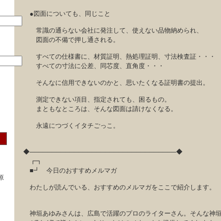
●図面についても、同じこと
常識の通らない会社に発注して、使えない品物納められ、
図面の不備で押し通される。
すべての仕様書に、材質証明、熱処理証明、寸法検査証・・・
すべての寸法に公差、同芯度、直角度・・・
そんなに信用できないのかと、思いたくなる証明書の提出。
測定できない項目、指定されても、困るもの。
まともなところは、そんな図面は請けなくなる。
永遠につづくイタチごっこ。
◆─────────────────────────────────◆
┏┓
■┛ 今日のおすすめメルマガ
原
わたしが読んでいる、おすすめのメルマガをここで紹介します。
神垣あゆみさんは、広島で活躍のプロのライターさん。そんな神