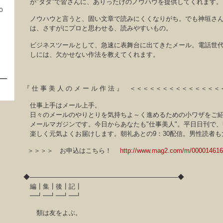
が"タダ"で皆さんに、ありったけのノウハウを提供してくれます。
０
ノウハウと言うと、固い文章で読みにくくなりがち。でも神垣さ
は、さすがにプロと思わせる、読みやすいもの。
ビジネスツールとして、急速に表舞台に出てきたメール。電話世
しには、欠かせない作法を教えてくれます。
『 仕 事 美 人 の メ ー ル 作 法 』 ＜＜＜＜＜＜＜＜＜＜＜＜＜＜
仕事上手はメール上手。
日々のメールのやりとりを気持ちよ～く進めるための小ワザをご
メールマガジンです。今日からあなたも"仕事美人"。平日日刊で、
楽しく元気よくお届けします。朝礼あとの9：30配信。男性読者も
＞＞＞＞ お申込はこちら！
http://www.mag2.com/m/000014616
◆─────────────────────────────────◆
編┃集┃後┃記┃
━┛━┛━┛━┛
類は友をよぶ。