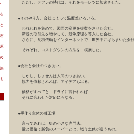
ただし、デフレの時代は、それをモーレツに加速させた。
を
を
●そのやり方、会社によって温度差いろいろ。
と
われわれを集めて、図面の変更を提案をさせた会社。
新規の取引先を増やして、競争原理を導入した会社。
恵
さらに、見積依頼をインターネットで、世界中にばらまいた会
原
それぞれ、コストダウンの方法を、模索した。
め
●会社と会社のつきあい。
無
しかし、しょせんは人間のつきあい。
を
協力を依頼されれば、アイデアも出る。
価格がすべてと、ドライに言われれば、
それに合わせた対応にもなる。
●手作り主体の町工場
言ってみれば、街の小さな専門店。
量と価格で勝負のスーパーとは、戦う土俵が違うもの。