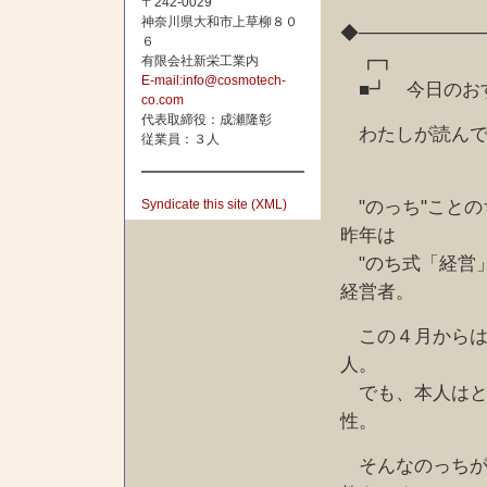
〒242-0029
神奈川県大和市上草柳８０
◆─────────
６
┏┓
有限会社新栄工業内
E-mail:info@cosmotech-
■┛ 今日のお
co.com
代表取締役：成瀬隆彰
わたしが読んで
従業員：３人
"のっち"ことの
Syndicate this site (XML)
昨年は
"のち式「経営」
経営者。
この４月からは
人。
でも、本人はとて
性。
そんなのっちが