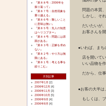
悩みの多くは、
『第８８号：2006年を
振り返って』
問題の本質、そ
『第８７号：自然現象を
しかし、それに
乗り越える』
『第８６号：難しいこと
に意味は無い』
だいたいが、自
『第８５号：先人の知恵
お客さんを開拓
はヘリコプター』
『第８４号：問題には原
因がある』
『第８３号：正解を求め
●いわば、まち
ない』
『第８２号：やり方は無
店を開いていれ
限にある』
『第８１号：考える事を
いい品物を作っ
絞りこむ』
だから、仕事の
月別記事
2007年1月
[2]
2006年12月
[4]
●お客の大半は
2006年11月
[3]
2006年10月
[5]
もしくは、ブロ
2006年9月
[4]
2006年8月
[4]