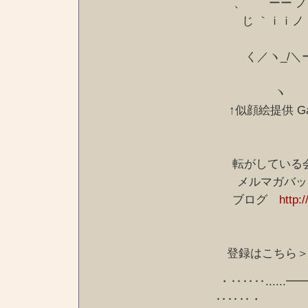
、ゝ ーー 
じ ｀ｉｉノ 
く／
↑似顔絵提供 Ga
転がしている会
メルマガバッ
ブログ
http:
登録はこち
・‥‥‥......
‥‥‥・