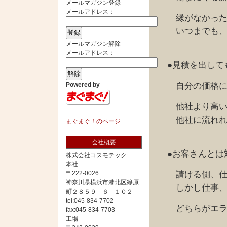
メールマガジン登録
メールアドレス：
縁がなかった客
いつまでも、未
メールマガジン解除
メールアドレス：
●見積を出して
自分の価格に
Powered by
他社より高いと
他社に流れれば
まぐまぐ！のページ
会社概要
●お客さんとは
株式会社コスモテック
本社
請ける側、仕事
〒222-0026
神奈川県横浜市港北区篠原
しかし仕事、請
町２８５９－６－１０２
tel:045-834-7702
どちらがエライ
fax:045-834-7703
工場