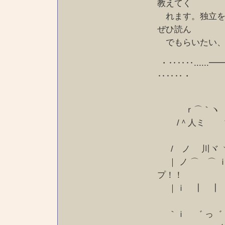
教えてく
れます。独立を
ぜひ読ん
でもらいたい、
・‥‥‥......
‥‥‥・
読みつづけ
ｒ⌒｀ヽ ♪♪ 
/
/ ノ
｜ ノ ⌒ ⌒
プ！！
｜ｉ
｀ｉ