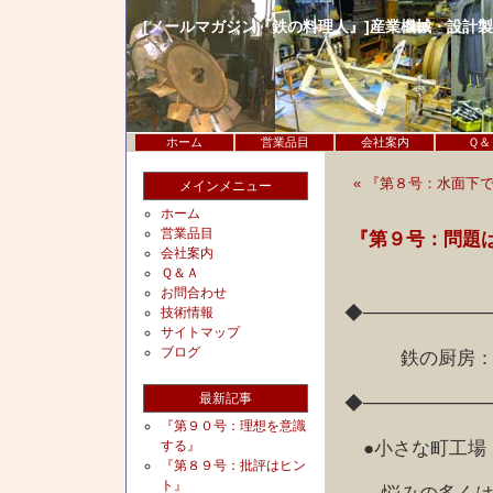
[メールマガジン『鉄の料理人』]産業機械・設計
ホーム
営業品目
会社案内
Ｑ＆
« 『第８号：水面下
メインメニュー
ホーム
営業品目
『第９号：問題
会社案内
Ｑ＆Ａ
お問合わせ
◆─────────
技術情報
サイトマップ
ブログ
鉄の厨房：問
最新記事
◆─────────
『第９０号：理想を意識
●小さな町工場
する』
『第８９号：批評はヒン
ト』