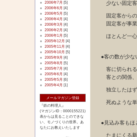
少ない固定客に
2006年7月
[5]
2006年6月
[4]
2006年5月
[5]
固定客からの仕
2006年4月
[4]
固定客が事業所
2006年3月
[4]
2006年2月
[4]
ほとんど一心同
2006年1月
[5]
2005年12月
[4]
2005年11月
[4]
2005年10月
[5]
●客の数が少な
2005年9月
[4]
2005年8月
[5]
客に切られる
2005年7月
[4]
2005年6月
[4]
客との関係、
2005年5月
[6]
2005年4月
[1]
独立したはずな
メールマガジン登録
死ぬような単価
『鉄の料理人』
(マガジンID：0000155221)
表からは見ることのできな
●見込み客もほ
い、モノづくりの世界。あ
なたにお教えいたします
たまにくる新規